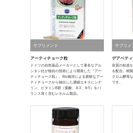
サプリメント
サプリメ
アーティチョーク粒
デアベティ
ドイツの自然薬品メーカーとして著名なアル
良質の桂皮
シタン社が独自の技術により開発した『アー
を配合。精製
ティチョーク粒』、Bio栽培による新鮮なアー
クロム酵母
ティチョークから抽出した濃縮エキスにシナ
です。
リン、ビタミンB群（葉酸、Ｂ3、Ｂ5）をバ
ランス良く含むレホルム製品。