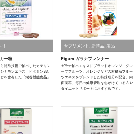
ント
サプリメント
,
新商品
,
製品
カー粒
Figura ガラナブレンナー
から特殊技術で抽出したカテキン
ガラナ抽出エキスにブラッドオレンジ、グレ
シナモンエキス、ビタミンB3、
ープフルーツ、オレンジなどの柑橘系フルー
などを含有した「栄養機能食品」
ツエキスをブレンドした特殊成分を配合。内
面美容、毎日の健康管理を心がけている方や
ダイエットサポートにおすすめです。