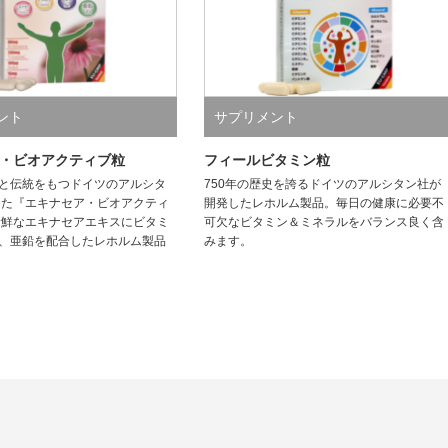
ント
サプリメント
・ビオアクティブ粒
フィールビタミン粒
史と伝統をもつドイツのアルシタ
750年の歴史を誇るドイツのアルシタン社が
した『エキナセア・ビオアクティ
開発したレホルム製品。毎日の健康に必要不
新鮮なエキナセアエキスにビタミ
可欠なビタミン＆ミネラルをバランス良く含
ン、亜鉛を配合したレホルム製品
みます。