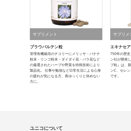
サプリメント
サプリメ
ブラウバルテン粒
エキナセア
管理有機栽培のチコリーにメリッサ・バナナ
750年の歴
粉末・リンゴ粉末・ダイダイ花・バラ花など
ン社が開発
の厳選されたハーブや野菜を特殊技術により
ブ粒』は、
製品化。 仕事や勉強など日常生活による心身
ンC、セレ
の疲れが気になる方、夜ゆっくりと休めない
です。
方に。
ユニコについて